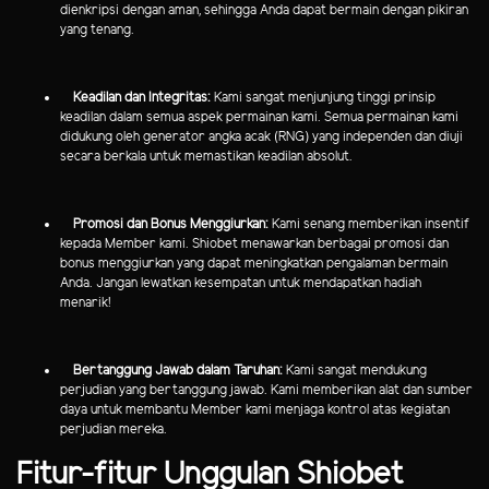
dienkripsi dengan aman, sehingga Anda dapat bermain dengan pikiran
yang tenang.
Keadilan dan Integritas:
Kami sangat menjunjung tinggi prinsip
keadilan dalam semua aspek permainan kami. Semua permainan kami
didukung oleh generator angka acak (RNG) yang independen dan diuji
secara berkala untuk memastikan keadilan absolut.
Promosi dan Bonus Menggiurkan:
Kami senang memberikan insentif
kepada Member kami. Shiobet menawarkan berbagai promosi dan
bonus menggiurkan yang dapat meningkatkan pengalaman bermain
Anda. Jangan lewatkan kesempatan untuk mendapatkan hadiah
menarik!
Bertanggung Jawab dalam Taruhan:
Kami sangat mendukung
perjudian yang bertanggung jawab. Kami memberikan alat dan sumber
daya untuk membantu Member kami menjaga kontrol atas kegiatan
perjudian mereka.
Fitur-fitur Unggulan Shiobet