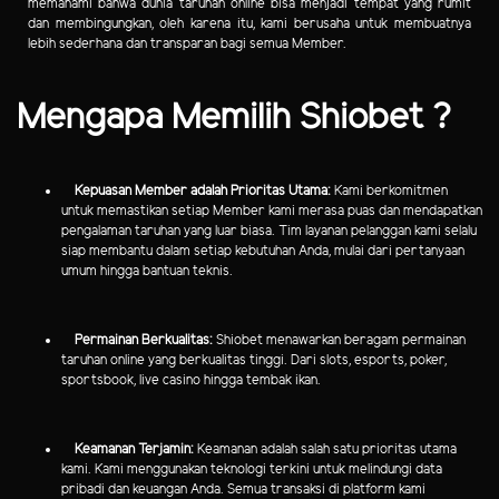
memahami bahwa dunia taruhan online bisa menjadi tempat yang rumit
dan membingungkan, oleh karena itu, kami berusaha untuk membuatnya
lebih sederhana dan transparan bagi semua Member.
Mengapa Memilih Shiobet ?
Kepuasan Member adalah Prioritas Utama:
Kami berkomitmen
untuk memastikan setiap Member kami merasa puas dan mendapatkan
pengalaman taruhan yang luar biasa. Tim layanan pelanggan kami selalu
siap membantu dalam setiap kebutuhan Anda, mulai dari pertanyaan
umum hingga bantuan teknis.
Permainan Berkualitas:
Shiobet menawarkan beragam permainan
taruhan online yang berkualitas tinggi. Dari slots, esports, poker,
sportsbook, live casino hingga tembak ikan.
Keamanan Terjamin:
Keamanan adalah salah satu prioritas utama
kami. Kami menggunakan teknologi terkini untuk melindungi data
pribadi dan keuangan Anda. Semua transaksi di platform kami