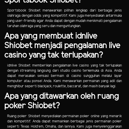
Sportsbook Shiobet?
Sportsbook Shiobet menawarkan pilihan lengkap dari berbagai jenis
olahraga dengan odds yang kompetitif. Kami juga menyediakan antarmuka
yang user-friendly agar Anda dapat dengan mudah menikmati pengalaman
taruhan olahraga yang seru dan menguntungkan.
Apa yang membuat idnlive
Shiobet menjadi pengalaman live
casino yang tak terlupakan?
idnlive Shiobet memberikan pengalaman live casino yang tak terlupakan
dengan streaming langsung dari studio casino terkemuka di Asia. Anda
dapat merasakan sensasi bermain di casino sungguhan melalui layar
komputer atau ponsel Anda. Kami menawarkan permainan yang adil dan
menghibur seperti blackjack, roulette, baccarat, dan masih banyak lagi.
Apa yang ditawarkan oleh ruang
poker Shiobet?
Ruang poker Shiobet menyediakan permainan poker online yang menarik
dan kompetitif. Anda dapat memainkan berbagai jenis permainan poker
seperti Texas Hold'em, Omaha, dan lainnya. Kami juga menyelenggarakan