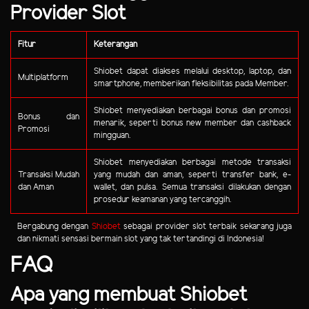
Provider Slot
Fitur
Keterangan
Shiobet dapat diakses melalui desktop, laptop, dan
Multiplatform
smartphone, memberikan fleksibilitas pada Member.
Shiobet menyediakan berbagai bonus dan promosi
Bonus dan
menarik, seperti bonus new member dan cashback
Promosi
mingguan.
Shiobet menyediakan berbagai metode transaksi
Transaksi Mudah
yang mudah dan aman, seperti transfer bank, e-
dan Aman
wallet, dan pulsa. Semua transaksi dilakukan dengan
prosedur keamanan yang tercanggih.
Bergabung dengan
Shiobet
sebagai provider slot terbaik sekarang juga
dan nikmati sensasi bermain slot yang tak tertandingi di Indonesia!
FAQ
Apa yang membuat Shiobet